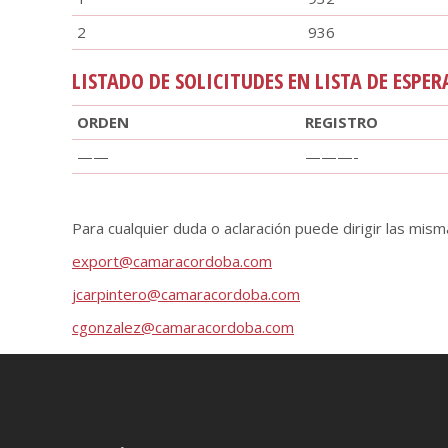
2
936
LISTADO DE SOLICITUDES EN LISTA DE ESPER
ORDEN
REGISTRO
——
———-
Para cualquier duda o aclaración puede dirigir las mism
export@camaracordoba.com
jcarpintero@camaracordoba.com
cgonzalez@camaracordoba.com