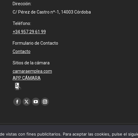
Dirección:
C/ Pérez de Castro nº-1, 14003 Córdoba
Teléfono:
+34 957 29 61 99
Formulario de Contacto
Contacto
Sitios de la cámara
camaraemplea.com
APP CÁMARA
Encuéntranos en:
Facebook
X
YouTube
Instagram
page
page
page
page
opens
opens
opens
opens
in
in
in
in
echos reservados.
de vistas con fines publicitarios. Para aceptar las cookies, pulse el sigu
new
new
new
new