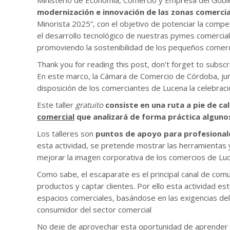
Ministerio de Economía, Comercio y Empresa del Gobie
modernización e innovación de las zonas comercia
Minorista 2025”, con el objetivo de potenciar la compe
el desarrollo tecnológico de nuestras pymes comercial
promoviendo la sostenibilidad de los pequeños comerci
Thank you for reading this post, don't forget to subscr
En este marco, la Cámara de Comercio de Córdoba, jun
disposición de los comerciantes de Lucena la celebrac
Este taller
gratuito
consiste en una
ruta a pie de ca
comercial
que analizará de forma práctica algunos
Los talleres son
puntos de apoyo para profesionale
esta actividad, se pretende mostrar las herramientas 
mejorar la imagen corporativa de los comercios de Lu
Como sabe, el escaparate es el principal canal de com
productos y captar clientes. Por ello esta actividad es
espacios comerciales, basándose en las exigencias del 
consumidor del sector comercial
No deje de aprovechar esta oportunidad de aprender 