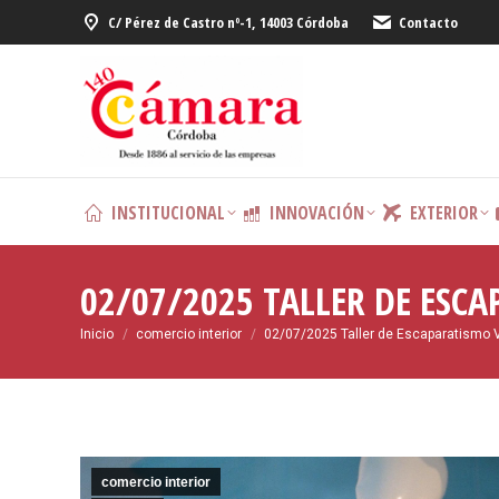
C/ Pérez de Castro nº-1, 14003 Córdoba
Contacto
INSTITUCIONAL
INNOVACIÓN
EXTERIOR
02/07/2025 TALLER DE ESCA
Estás aquí:
Inicio
comercio interior
02/07/2025 Taller de Escaparatismo 
comercio interior