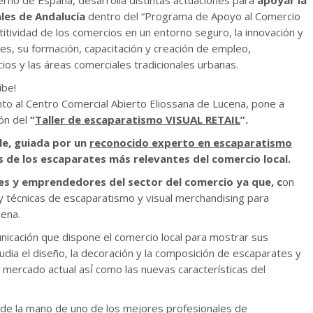
rno de España, desarrolla distintas actuaciones para
apoyar la
les de Andalucía
dentro del “Programa de Apoyo al Comercio
titividad de los comercios en un entorno seguro, la innovación y
es, su formación, capacitación y creación de empleo,
os y las áreas comerciales tradicionales urbanas.
ibe!
to al Centro Comercial Abierto Eliossana de Lucena, pone a
ión del
“
Taller de escaparatismo VISUAL RETAIL
”.
lle, guiada por un
reconocido experto en escaparatismo
 de los escaparates más relevantes del comercio local.
s y emprendedores del sector del comercio ya que, c
on
y técnicas de escaparatismo y visual merchandising para
cena.
unicación que dispone el comercio local para mostrar sus
tudia el diseño, la decoración y la composición de escaparates y
mercado actual así́ como las nuevas características del
de la mano de uno de los mejores profesionales de