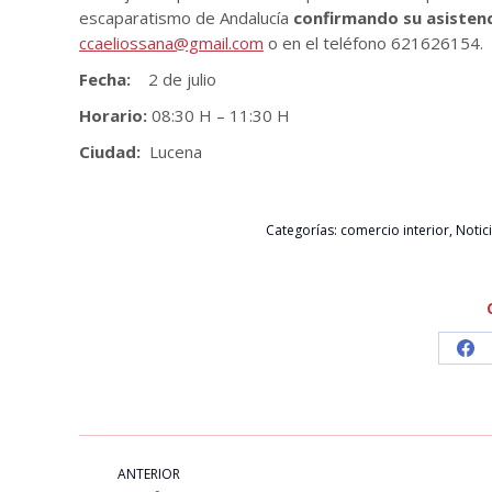
escaparatismo de Andalucía
confirmando su asisten
ccaeliossana@gmail.com
o en el teléfono 621626154.
Fecha:
2 de julio
Horario:
08:30 H – 11:30 H
Ciudad:
Lucena
Categorías:
comercio interior
,
Notic
Sh
on
Fa
NAVEGACIÓN
ENTRE
ANTERIOR