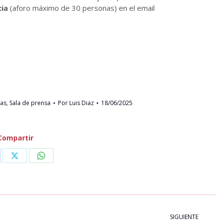
cia
(aforo máximo de 30 personas) en el email
ias
,
Sala de prensa
Por
Luis Diaz
18/06/2025
Compartir
are
Share
Share
on
on
cebook
X
WhatsApp
SIGUIENTE