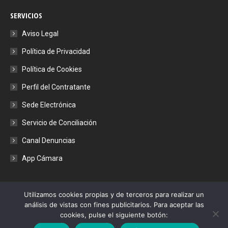
page
page
page
page
SERVICIOS
opens
opens
opens
opens
in
in
in
in
Aviso Legal
new
new
new
new
Política de Privacidad
window
window
window
window
Política de Cookies
Perfil del Contratante
Sede Electrónica
Servicio de Conciliación
Canal Denuncias
App Cámara
Utilizamos cookies propias y de terceros para realizar un
análisis de vistas con fines publicitarios. Para aceptar las
cookies, pulse el siguiente botón:
© Camara de Comercio de Córdoba - 2021. Todos los derechos