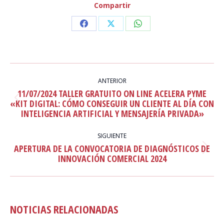
Compartir
Share
Share
Share
on
on
on
Facebook
X
WhatsApp
NAVEGACIÓN
ENTRE
ANTERIOR
11/07/2024 TALLER GRATUITO ON LINE ACELERA PYME
PUBLICACIONES
Publicación
«KIT DIGITAL: CÓMO CONSEGUIR UN CLIENTE AL DÍA CON
INTELIGENCIA ARTIFICIAL Y MENSAJERÍA PRIVADA»
anterior:
SIGUIENTE
APERTURA DE LA CONVOCATORIA DE DIAGNÓSTICOS DE
Publicación
INNOVACIÓN COMERCIAL 2024
siguiente:
NOTICIAS RELACIONADAS