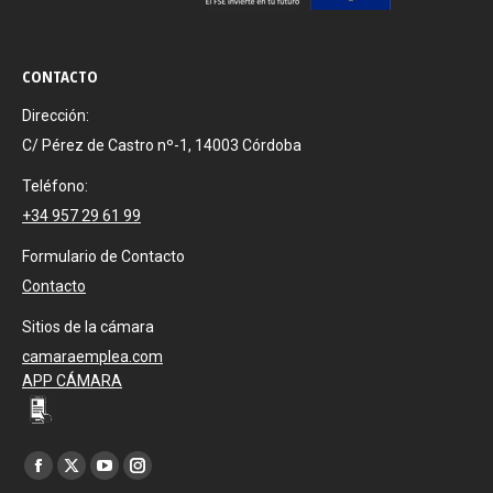
CONTACTO
Dirección:
C/ Pérez de Castro nº-1, 14003 Córdoba
Teléfono:
+34 957 29 61 99
Formulario de Contacto
Contacto
Sitios de la cámara
camaraemplea.com
APP CÁMARA
Encuéntranos en:
Facebook
X
YouTube
Instagram