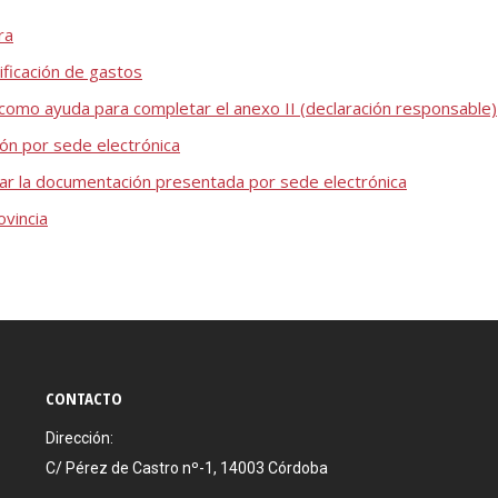
ra
tificación de gastos
 como ayuda para completar el anexo II (declaración responsable)
ión por sede electrónica
rmar la documentación presentada por sede electrónica
ovincia
CONTACTO
Dirección:
C/ Pérez de Castro nº-1, 14003 Córdoba