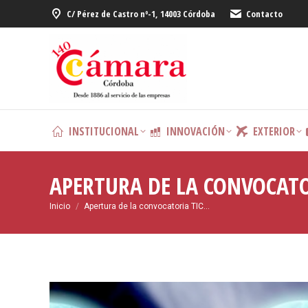
C/ Pérez de Castro nº-1, 14003 Córdoba
Contacto
INSTITUCIONAL
INNOVACIÓN
EXTERIOR
APERTURA DE LA CONVOCATO
Estás aquí:
Inicio
Apertura de la convocatoria TIC…