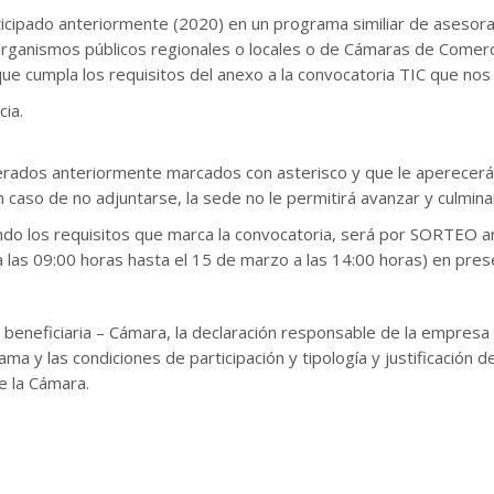
participado anteriormente (2020) en un programa similiar de asesor
rganismos públicos regionales o locales o de Cámaras de Comerci
ue cumpla los requisitos del anexo a la convocatoria TIC que nos
ia.
 anteriormente marcados con asterisco y que le aperecerán en
En caso de no adjuntarse, la sede no le permitirá avanzar y culmina
endo los requisitos que marca la convocatoria, será por SORTEO a
 a las 09:00 horas hasta el 15 de marzo a las 14:00 horas) en p
neficiaria – Cámara, la declaración responsable de la empresa sol
rama y las condiciones de participación y tipología y justificaci
e la Cámara.