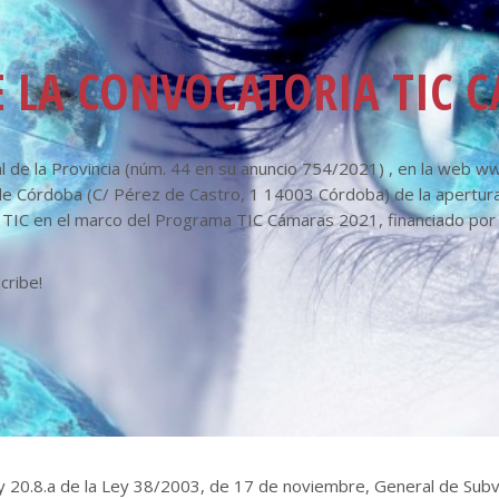
 LA CONVOCATORIA TIC 
ial de la Provincia (núm. 44 en su anuncio 754/2021) , en la web
s de Córdoba (C/ Pérez de Castro, 1 14003 Córdoba) de la apertura
e TIC en el marco del Programa TIC Cámaras 2021, financiado po
cribe!
 y 20.8.a de la Ley 38/2003, de 17 de noviembre, General de Subve