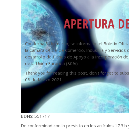
APERTURA DE
Con fecha 8 de marzo, se informa en el Boletín Ofic
la Cámara Oficial de Comercio, Industria y Servicio
desarrollo de Planes de Apoyo a la Incorporación d
de la Unión Europea (80%).
Thank you for reading this post, don't forget to subs
08 de Marzo 2021
BDNS: 551717
De conformidad con lo previsto en los artículos 17.3.b