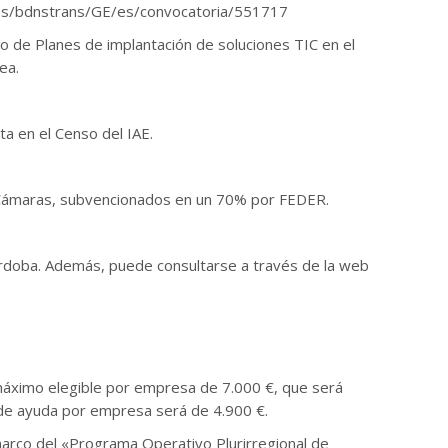
.es/bdnstrans/GE/es/convocatoria/551717
o de Planes de implantación de soluciones TIC en el
ea.
a en el Censo del IAE.
ICCámaras, subvencionados en un 70% por FEDER.
órdoba. Además, puede consultarse a través de la web
máximo elegible por empresa de 7.000 €, que será
a de ayuda por empresa será de 4.900 €.
rco del «Programa Operativo Plurirregional de