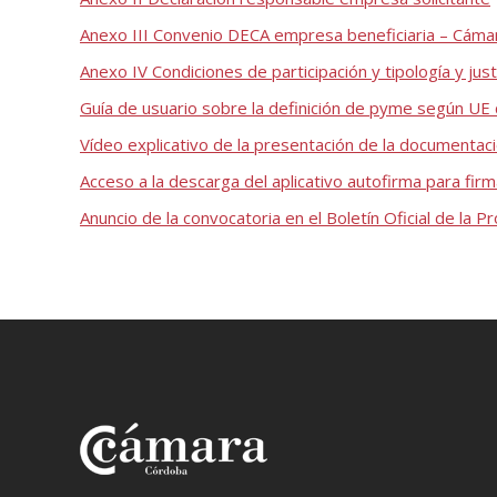
Anexo III Convenio DECA empresa beneficiaria – Cáma
Anexo IV Condiciones de participación y tipología y jus
Guía de usuario sobre la definición de pyme según UE
Vídeo explicativo de la presentación de la documentac
Acceso a la descarga del aplicativo autofirma para fi
Anuncio de la convocatoria en el Boletín Oficial de la Pr