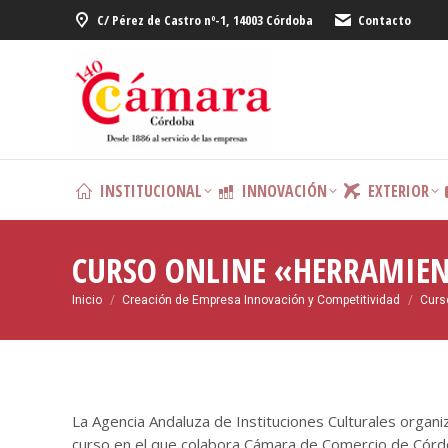
C/ Pérez de Castro nº-1, 14003 Córdoba
Contacto
INSTITUCIONAL
INNOVACIÓN
EXTERIOR
CURSO ONLINE «HERRAMIEN
Estás aquí:
Inicio
Creación de Empresa Innovación y Competitividad
Curs
La Agencia Andaluza de Instituciones Culturales organi
curso en el que colabora Cámara de Comercio de Córdo