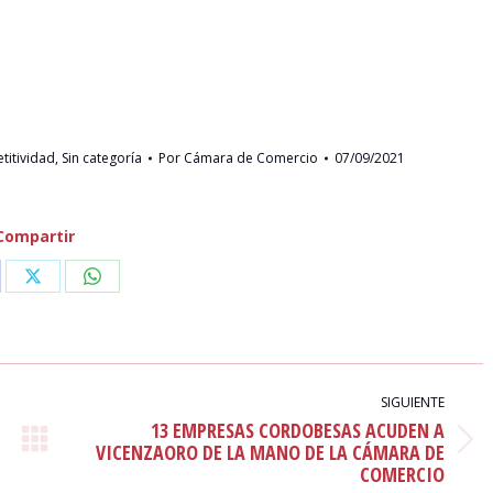
titividad
,
Sin categoría
Por
Cámara de Comercio
07/09/2021
Compartir
are
Share
Share
on
on
cebook
X
WhatsApp
SIGUIENTE
13 EMPRESAS CORDOBESAS ACUDEN A
Publicación
VICENZAORO DE LA MANO DE LA CÁMARA DE
COMERCIO
siguiente: