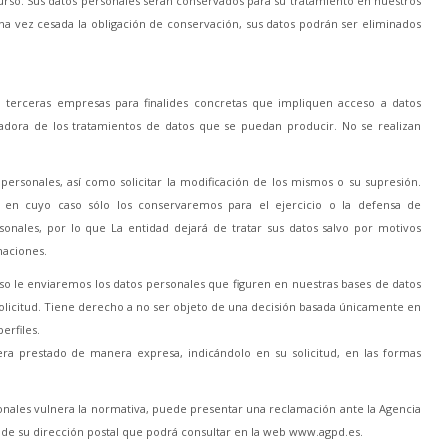
 curso. Sus datos personales serán conservados para su tratamiento en nuestros
na vez cesada la obligación de conservación, sus datos podrán ser eliminados
n terceras empresas para finalides concretas que impliquen acceso a datos
adora de los tratamientos de datos que se puedan producir. No se realizan
personales, así como solicitar la modificación de los mismos o su supresión.
, en cuyo caso sólo los conservaremos para el ejercicio o la defensa de
onales, por lo que La entidad dejará de tratar sus datos salvo por motivos
maciones.
caso le enviaremos los datos personales que figuren en nuestras bases de datos
solicitud. Tiene derecho a no ser objeto de una decisión basada únicamente en
erfiles.
ra prestado de manera expresa, indicándolo en su solicitud, en las formas
onales vulnera la normativa, puede presentar una reclamación ante la Agencia
 de su dirección postal que podrá consultar en la web www.agpd.es.