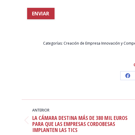
Categorías:
Creación de Empresa Innovación y Compe
Sh
on
Fa
NAVEGACIÓN
ENTRE
ANTERIOR
LA CÁMARA DESTINA MÁS DE 380 MIL EUROS
PUBLICACIONES
Publicación
PARA QUE LAS EMPRESAS CORDOBESAS
IMPLANTEN LAS TICS
anterior: