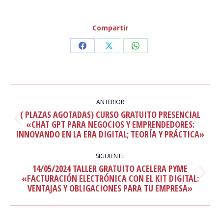
Compartir
Share
Share
Share
on
on
on
Facebook
X
WhatsApp
NAVEGACIÓN
ENTRE
ANTERIOR
( PLAZAS AGOTADAS) CURSO GRATUITO PRESENCIAL
PUBLICACIONES
Publicación
«CHAT GPT PARA NEGOCIOS Y EMPRENDEDORES:
INNOVANDO EN LA ERA DIGITAL; TEORÍA Y PRÁCTICA»
anterior:
SIGUIENTE
14/05/2024 TALLER GRATUITO ACELERA PYME
Publicación
«FACTURACIÓN ELECTRÓNICA CON EL KIT DIGITAL:
VENTAJAS Y OBLIGACIONES PARA TU EMPRESA»
siguiente: