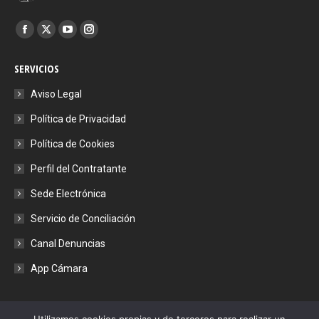
Encuéntranos en:
Facebook
X
YouTube
Instagram
page
page
page
page
SERVICIOS
opens
opens
opens
opens
in
in
in
in
Aviso Legal
new
new
new
new
Política de Privacidad
window
window
window
window
Política de Cookies
Perfil del Contratante
Sede Electrónica
Servicio de Conciliación
Canal Denuncias
App Cámara