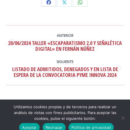
Share
Share
Share
on
on
on
Facebook
X
WhatsApp
NAVEGACIÓN
ENTRE
ANTERIOR
20/06/2024 TALLER «ESCAPARATISMO 2.0 Y SEÑALÉTICA
PUBLICACIONES
Publicación
DIGITAL» EN FERNÁN NÚÑEZ
anterior:
SIGUIENTE
LISTADO DE ADMITIDOS, DENEGADOS Y EN LISTA DE
Publicación
ESPERA DE LA CONVOCATORIA PYME INNOVA 2024
siguiente:
Utilizamos cookies propias y de terceros para realizar un
análisis de vistas con fines publicitarios. Para aceptar las
cookies, pulse el siguiente botón:
© Camara de Comercio de Córdoba - 2021. Todos los derechos
Aceptar
Rechazar
Política de privacidad