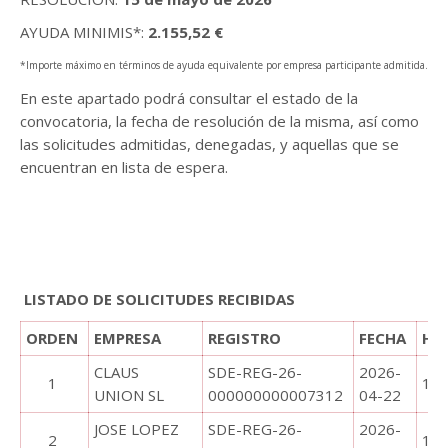
AYUDA MINIMIS*:
2.155,52 €
*Importe máximo en términos de ayuda equivalente por empresa participante admitida.
En este apartado podrá consultar el estado de la
convocatoria, la fecha de resolución de la misma, así como
las solicitudes admitidas, denegadas, y aquellas que se
encuentran en lista de espera.
.
…………………………………………………………………………………………………
…………………………………………………………………………
LISTADO DE SOLICITUDES RECIBIDAS
ORDEN
EMPRESA
REGISTRO
FECHA
HO
CLAUS
SDE-REG-26-
2026-
1
10:
UNION SL
000000000007312
04-22
JOSE LOPEZ
SDE-REG-26-
2026-
2
10: