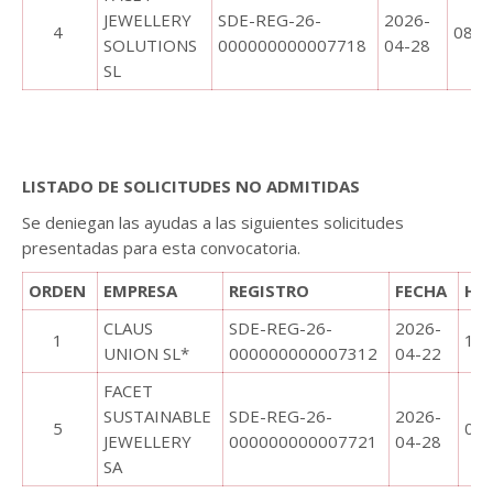
JEWELLERY
SDE-REG-26-
2026-
4
08:4
SOLUTIONS
000000000007718
04-28
SL
.
.
LISTADO DE SOLICITUDES NO ADMITIDAS
Se deniegan las ayudas a las siguientes solicitudes
presentadas para esta convocatoria.
ORDEN
EMPRESA
REGISTRO
FECHA
HO
CLAUS
SDE-REG-26-
2026-
1
10:
UNION SL*
000000000007312
04-22
FACET
SUSTAINABLE
SDE-REG-26-
2026-
5
08:
JEWELLERY
000000000007721
04-28
SA