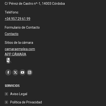
C/ Pérez de Castro nº-1, 14003 Córdoba
Teléfono:
+34 957 29 61 99
Formulario de Contacto
Contacto
Sitios de la cámara
camaraemplea.com
APP CÁMARA
Encuéntranos en:
Facebook
X
YouTube
Instagram
page
page
page
page
SERVICIOS
opens
opens
opens
opens
in
in
in
in
Aviso Legal
new
new
new
new
Política de Privacidad
window
window
window
window