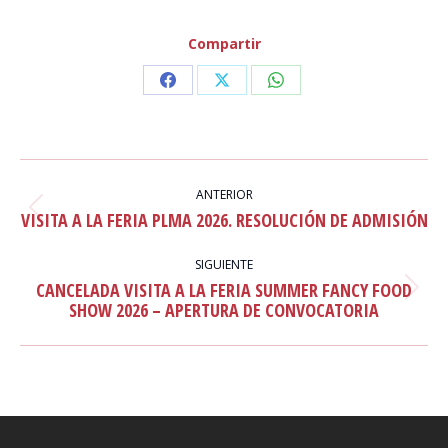
Compartir
Share
Share
Share
on
on
on
Facebook
X
WhatsApp
NAVEGACIÓN
ENTRE
ANTERIOR
Publicación
VISITA A LA FERIA PLMA 2026. RESOLUCIÓN DE ADMISIÓN
PUBLICACIONES
anterior:
SIGUIENTE
CANCELADA VISITA A LA FERIA SUMMER FANCY FOOD
Publicación
SHOW 2026 – APERTURA DE CONVOCATORIA
siguiente: