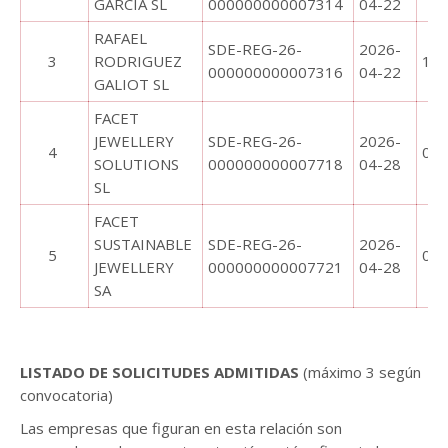
GARCIA SL
000000000007314
04-22
RAFAEL
SDE-REG-26-
2026-
3
RODRIGUEZ
10:
000000000007316
04-22
GALIOT SL
FACET
JEWELLERY
SDE-REG-26-
2026-
4
08:
SOLUTIONS
000000000007718
04-28
SL
FACET
SUSTAINABLE
SDE-REG-26-
2026-
5
08:
JEWELLERY
000000000007721
04-28
SA
.
LISTADO DE SOLICITUDES ADMITIDAS
(máximo 3 según
convocatoria)
Las empresas que figuran en esta relación son