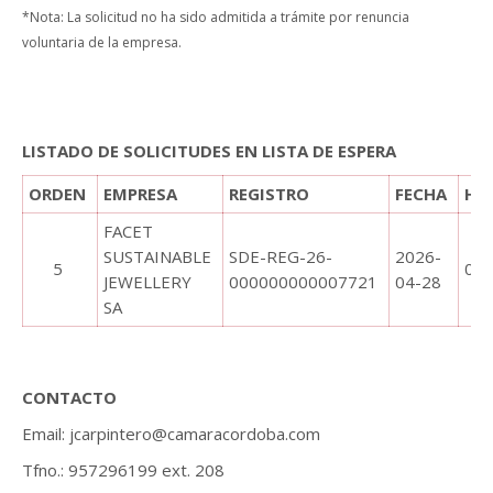
*Nota: La solicitud no ha sido admitida a trámite por renuncia
voluntaria de la empresa.
.
.
LISTADO DE SOLICITUDES EN LISTA DE ESPERA
ORDEN
EMPRESA
REGISTRO
FECHA
HO
FACET
SUSTAINABLE
SDE-REG-26-
2026-
5
08:
JEWELLERY
000000000007721
04-28
SA
.
CONTACTO
Email: jcarpintero@camaracordoba.com
Tfno.: 957296199 ext. 208