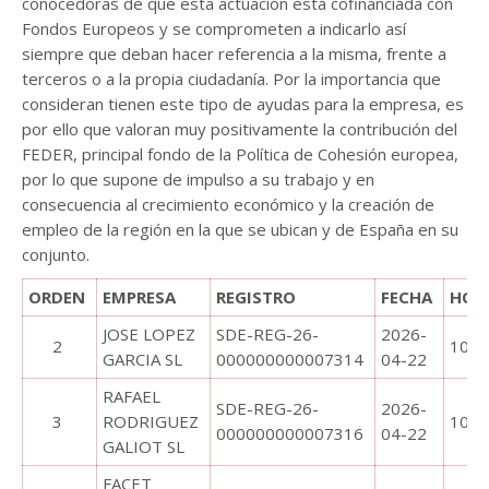
conocedoras de que esta actuación está cofinanciada con
Fondos Europeos y se comprometen a indicarlo así
siempre que deban hacer referencia a la misma, frente a
terceros o a la propia ciudadanía. Por la importancia que
consideran tienen este tipo de ayudas para la empresa, es
por ello que valoran muy positivamente la contribución del
FEDER, principal fondo de la Política de Cohesión europea,
por lo que supone de impulso a su trabajo y en
consecuencia al crecimiento económico y la creación de
empleo de la región en la que se ubican y de España en su
conjunto.
ORDEN
EMPRESA
REGISTRO
FECHA
HOR
JOSE LOPEZ
SDE-REG-26-
2026-
2
10:0
GARCIA SL
000000000007314
04-22
RAFAEL
SDE-REG-26-
2026-
3
RODRIGUEZ
10:0
000000000007316
04-22
GALIOT SL
FACET