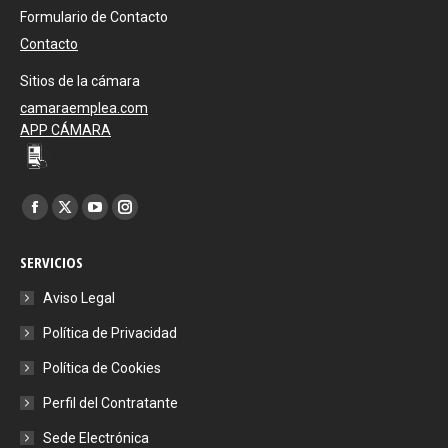
Formulario de Contacto
Contacto
Sitios de la cámara
camaraemplea.com
APP CÁMARA
Encuéntranos en:
Facebook
X
YouTube
Instagram
page
page
page
page
SERVICIOS
opens
opens
opens
opens
in
in
in
in
Aviso Legal
new
new
new
new
Política de Privacidad
window
window
window
window
Política de Cookies
Perfil del Contratante
Sede Electrónica