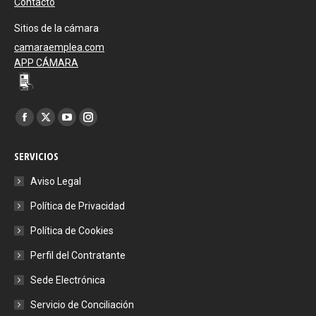
Contacto
Sitios de la cámara
camaraemplea.com
APP CÁMARA
Encuéntranos en:
Facebook
X
YouTube
Instagram
page
page
page
page
SERVICIOS
opens
opens
opens
opens
in
in
in
in
Aviso Legal
new
new
new
new
Política de Privacidad
window
window
window
window
Política de Cookies
Perfil del Contratante
Sede Electrónica
Servicio de Conciliación