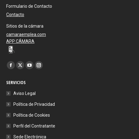
Formulario de Contacto
Contacto
Sitios de la cámara
camaraemplea.com
APP CÁMARA
Encuéntranos en:
Facebook
X
YouTube
Instagram
page
page
page
page
SERVICIOS
opens
opens
opens
opens
in
in
in
in
Aviso Legal
new
new
new
new
Política de Privacidad
window
window
window
window
Política de Cookies
Perfil del Contratante
Sede Electrónica