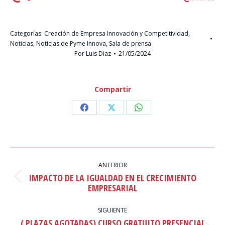
Categorías:
Creación de Empresa Innovación y Competitividad
,
Noticias
,
Noticias de Pyme Innova
,
Sala de prensa
Por
Luis Diaz
21/05/2024
Compartir
Share
Share
Share
on
on
on
Facebook
X
WhatsApp
NAVEGACIÓN
ENTRE
ANTERIOR
IMPACTO DE LA IGUALDAD EN EL CRECIMIENTO
PUBLICACIONES
Publicación
EMPRESARIAL
anterior:
SIGUIENTE
( PLAZAS AGOTADAS) CURSO GRATUITO PRESENCIAL