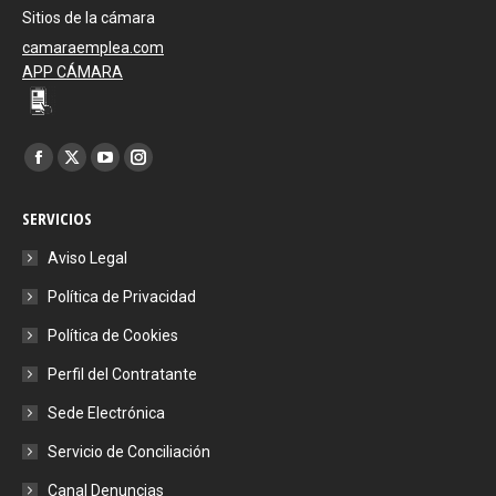
Sitios de la cámara
camaraemplea.com
APP CÁMARA
Encuéntranos en:
Facebook
X
YouTube
Instagram
page
page
page
page
SERVICIOS
opens
opens
opens
opens
in
in
in
in
Aviso Legal
new
new
new
new
Política de Privacidad
window
window
window
window
Política de Cookies
Perfil del Contratante
Sede Electrónica
Servicio de Conciliación
Canal Denuncias