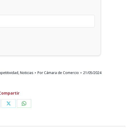
petitividad
,
Noticias
Por
Cámara de Comercio
21/05/2024
Compartir
are
Share
Share
on
on
cebook
X
WhatsApp