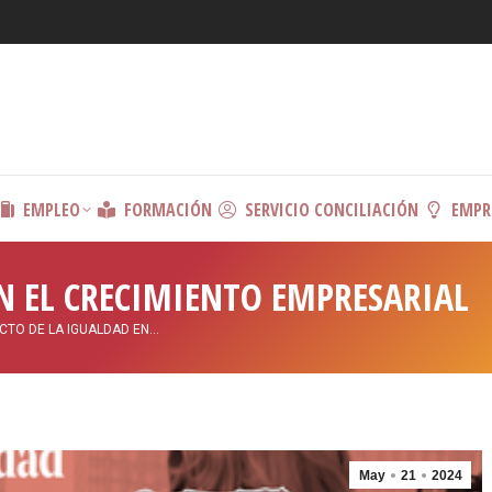
EMPLEO
FORMACIÓN
SERVICIO CONCILIACIÓN
EMPR
N EL CRECIMIENTO EMPRESARIAL
CTO DE LA IGUALDAD EN…
May
21
2024