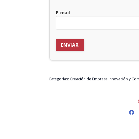
E-mail
Categorías:
Creación de Empresa Innovación y Com
Sh
on
Fa