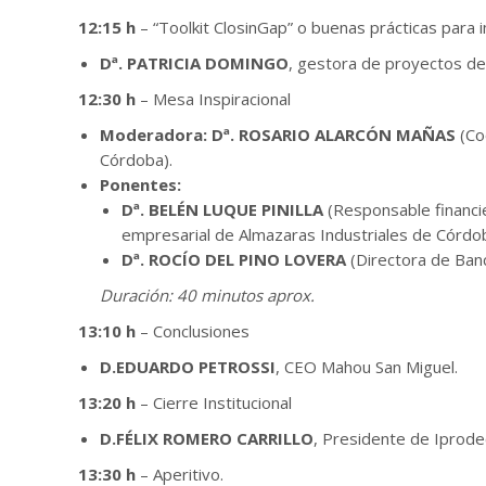
12:15 h
– “Toolkit ClosinGap” o buenas prácticas para 
Dª. PATRICIA DOMINGO
, gestora de proyectos de 
12:30 h
– Mesa Inspiracional
Moderadora: Dª. ROSARIO ALARCÓN MAÑAS
(Coo
Córdoba).
Ponentes:
Dª. BELÉN LUQUE PINILLA
(Responsable financie
empresarial de Almazaras Industriales de Córdob
Dª. ROCÍO DEL PINO LOVERA
(Directora de Banc
Duración: 40 minutos aprox.
13:10 h
– Conclusiones
D.EDUARDO PETROSSI
, CEO Mahou San Miguel.
13:20 h
– Cierre Institucional
D.FÉLIX ROMERO CARRILLO
, Presidente de Iprodec
13:30 h
– Aperitivo.