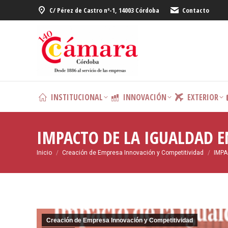
C/ Pérez de Castro nº-1, 14003 Córdoba
Contacto
INSTITUCIONAL
INNOVACIÓN
EXTERIOR
IMPACTO DE LA IGUALDAD E
Estás aquí:
Inicio
Creación de Empresa Innovación y Competitividad
IMPA
Creación de Empresa Innovación y Competitividad