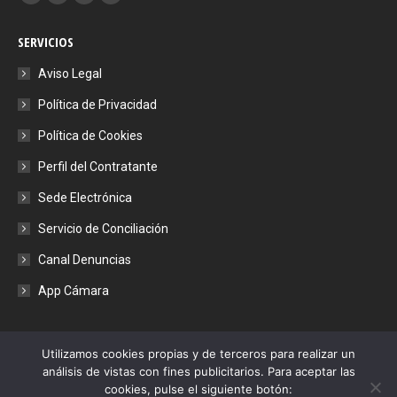
Facebook
X
YouTube
Instagram
page
page
page
page
SERVICIOS
opens
opens
opens
opens
in
in
in
in
Aviso Legal
new
new
new
new
Política de Privacidad
window
window
window
window
Política de Cookies
Perfil del Contratante
Sede Electrónica
Servicio de Conciliación
Canal Denuncias
App Cámara
Utilizamos cookies propias y de terceros para realizar un
análisis de vistas con fines publicitarios. Para aceptar las
cookies, pulse el siguiente botón: