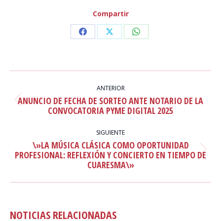
Compartir
Share
Share
Share
on
on
on
Facebook
X
WhatsApp
NAVEGACIÓN
ENTRE
ANTERIOR
ANUNCIO DE FECHA DE SORTEO ANTE NOTARIO DE LA
PUBLICACIONES
Publicación
CONVOCATORIA PYME DIGITAL 2025
anterior:
SIGUIENTE
\»LA MÚSICA CLÁSICA COMO OPORTUNIDAD
Publicación
PROFESIONAL: REFLEXIÓN Y CONCIERTO EN TIEMPO DE
CUARESMA\»
siguiente:
NOTICIAS RELACIONADAS