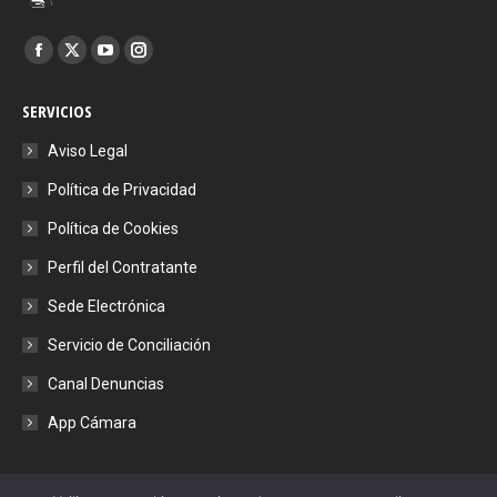
Encuéntranos en:
Facebook
X
YouTube
Instagram
page
page
page
page
SERVICIOS
opens
opens
opens
opens
in
in
in
in
Aviso Legal
new
new
new
new
Política de Privacidad
window
window
window
window
Política de Cookies
Perfil del Contratante
Sede Electrónica
Servicio de Conciliación
Canal Denuncias
App Cámara