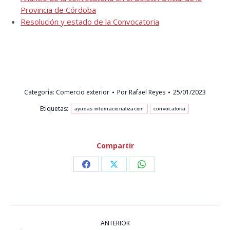
Provincia de Córdoba
Resolución y estado de la Convocatoria
Categoría:
Comercio exterior
Por
Rafael Reyes
25/01/2023
Etiquetas:
ayudas internacionalizacion
convocatoria
Compartir
Share
Share
Share
on
on
on
Facebook
X
WhatsApp
NAVEGACIÓN
ENTRE
ANTERIOR