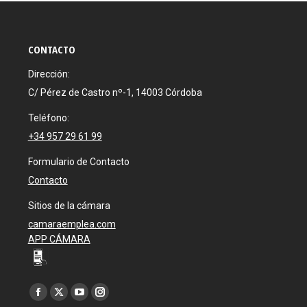
CONTACTO
Dirección:
C/ Pérez de Castro nº-1, 14003 Córdoba
Teléfono:
+34 957 29 61 99
Formulario de Contacto
Contacto
Sitios de la cámara
camaraemplea.com
APP CÁMARA
Encuéntranos en:
Facebook
X
YouTube
Instagram