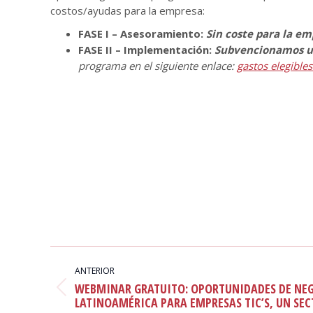
costos/ayudas para la empresa:
FASE I – Asesoramiento:
S
in coste para la e
FASE II – Implementación:
Subvencionamos un
programa en el siguiente enlace:
gastos elegible
NAVEGACIÓN
ENTRE
ANTERIOR
WEBMINAR GRATUITO: OPORTUNIDADES DE NE
PUBLICACIONES
Publicación
LATINOAMÉRICA PARA EMPRESAS TIC’S, UN SE
anterior: