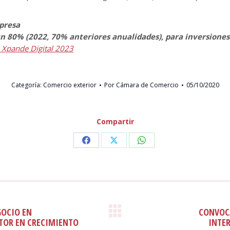
mpresa
 80% (2022, 70% anteriores anualidades), para inversiones
s Xpande Digital 2023
Categoría:
Comercio exterior
Por
Cámara de Comercio
05/10/2020
Compartir
Share
Share
Share
on
on
on
Facebook
X
WhatsApp
GOCIO EN
CONVOCA
Publicación
CTOR EN CRECIMIENTO
INTE
siguiente: