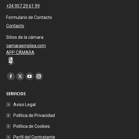
+34 957 29 61 99
Formulario de Contacto
Contacto
Sitios de la cámara
camaraemplea.com
APP CÁMARA
Encuéntranos en:
Facebook
X
YouTube
Instagram
page
page
page
page
SERVICIOS
opens
opens
opens
opens
in
in
in
in
Aviso Legal
new
new
new
new
Política de Privacidad
window
window
window
window
Política de Cookies
Perfil del Contratante