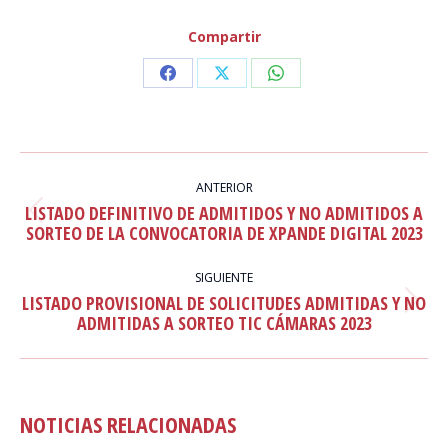
Compartir
Share
Share
Share
on
on
on
Facebook
X
WhatsApp
NAVEGACIÓN
ENTRE
ANTERIOR
LISTADO DEFINITIVO DE ADMITIDOS Y NO ADMITIDOS A
PUBLICACIONES
Publicación
SORTEO DE LA CONVOCATORIA DE XPANDE DIGITAL 2023
anterior:
SIGUIENTE
LISTADO PROVISIONAL DE SOLICITUDES ADMITIDAS Y NO
Publicación
ADMITIDAS A SORTEO TIC CÁMARAS 2023
siguiente:
NOTICIAS RELACIONADAS