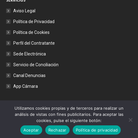
opens
opens
opens
opens
in
in
in
in
Aviso Legal
new
new
new
new
Política de Privacidad
window
window
window
window
Política de Cookies
Perfil del Contratante
Sede Electrónica
Servicio de Conciliación
Canal Denuncias
App Cámara
Utilizamos cookies propias y de terceros para realizar un
análisis de vistas con fines publicitarios. Para aceptar las
cookies, pulse el siguiente botón:
© Camara de Comercio de Córdoba - 2021. Todos los derechos
Aceptar
Rechazar
Política de privacidad
reservados.