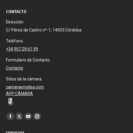
CONTACTO
Dirección:
C/ Pérez de Castro nº-1, 14003 Córdoba
Teléfono:
+34 957 29 61 99
Formulario de Contacto
Contacto
Sitios de la cámara
camaraemplea.com
APP CÁMARA
Encuéntranos en:
Facebook
X
YouTube
Instagram
page
page
page
page
SERVICIOS