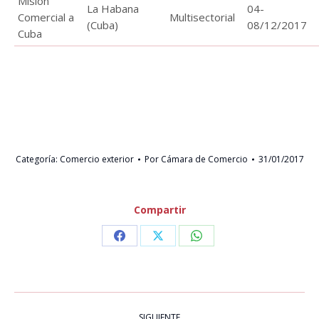
Misión
La Habana
04-
Comercial a
Multisectorial
(Cuba)
08/12/2017
Cuba
Categoría:
Comercio exterior
Por
Cámara de Comercio
31/01/2017
Compartir
Share
Share
Share
on
on
on
Facebook
X
WhatsApp
NAVEGACIÓN
SIGUIENTE