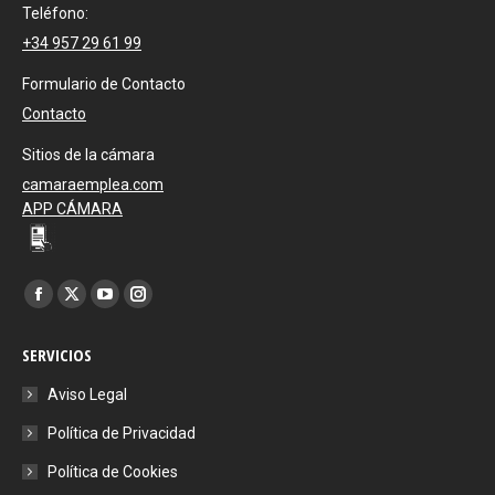
Teléfono:
+34 957 29 61 99
Formulario de Contacto
Contacto
Sitios de la cámara
camaraemplea.com
APP CÁMARA
Encuéntranos en:
Facebook
X
YouTube
Instagram
page
page
page
page
SERVICIOS
opens
opens
opens
opens
in
in
in
in
Aviso Legal
new
new
new
new
Política de Privacidad
window
window
window
window
Política de Cookies