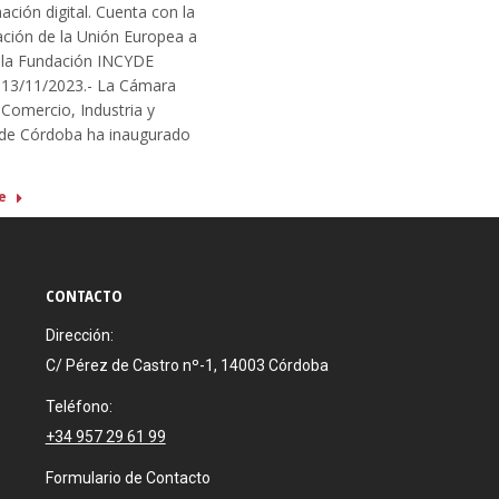
ación digital. Cuenta con la
ación de la Unión Europea a
 la Fundación INCYDE
 13/11/2023.- La Cámara
 Comercio, Industria y
 de Córdoba ha inaugurado
e
CONTACTO
Dirección:
C/ Pérez de Castro nº-1, 14003 Córdoba
Teléfono:
+34 957 29 61 99
Formulario de Contacto