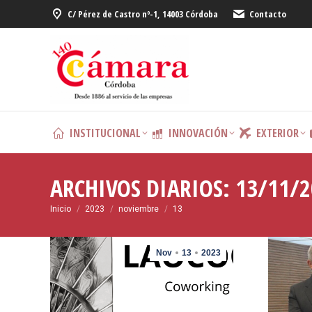
C/ Pérez de Castro nº-1, 14003 Córdoba
Contacto
INSTITUCIONAL
INNOVACIÓN
EXTERIOR
ARCHIVOS DIARIOS:
13/11/2
Estás aquí:
Inicio
2023
noviembre
13
Nov
13
2023