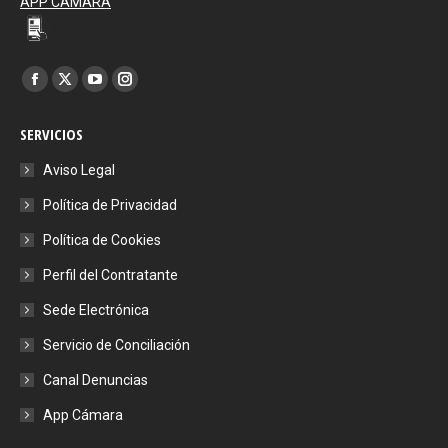
APP CÁMARA
Encuéntranos en:
Facebook
X
YouTube
Instagram
page
page
page
page
SERVICIOS
opens
opens
opens
opens
in
in
in
in
Aviso Legal
new
new
new
new
Política de Privacidad
window
window
window
window
Política de Cookies
Perfil del Contratante
Sede Electrónica
Servicio de Conciliación
Canal Denuncias
App Cámara