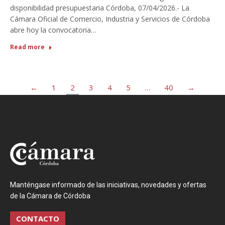
disponibilidad presupuestaria Córdoba, 07/04/2026.- La
Cámara Oficial de Comercio, Industria y Servicios de Córdoba
abre hoy la convocatoria…
Read more
←
1
2
3
4
5
…
40
→
Manténgase informado de las iniciativas, novedades y ofertas
de la Cámara de Córdoba
CONTACTO