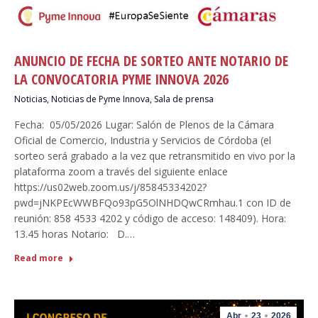
ANUNCIO DE FECHA DE SORTEO ANTE NOTARIO DE
LA CONVOCATORIA PYME INNOVA 2026
Noticias
,
Noticias de Pyme Innova
,
Sala de prensa
Fecha: 05/05/2026 Lugar: Salón de Plenos de la Cámara
Oficial de Comercio, Industria y Servicios de Córdoba (el
sorteo será grabado a la vez que retransmitido en vivo por la
plataforma zoom a través del siguiente enlace
https://us02web.zoom.us/j/85845334202?
pwd=jNKPEcWWBFQo93pG5OlNHDQwCRmhau.1 con ID de
reunión: 858 4533 4202 y código de acceso: 148409). Hora:
13.45 horas Notario: D.…
Read more
Abr
23
2026