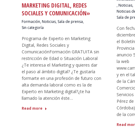
MARKETING DIGITAL, REDES
,
Noticias
,
Noticias d
SOCIALES Y COMUNICACIÓN»
Sala de pr
Formación
,
Noticias
,
Sala de prensa
,
Sin categoría
Con fech
diciembre
Programa de Experto en Marketing
el Boletín
Digital, Redes Sociales y
Provincia
ComunicaciónFormación GRATUITA sin
anuncio 
restricción de Edad o Situación Laboral
la web
¿Te interesa el Marketing y quieres dar
www.cam
el paso al ámbito digital? ¿Te gustaría
y en el t
formarte en una profesión de futuro con
de la Cám
alta demanda laboral como es la de
Comercio,
Experto en Marketing digital?¿te ha
Servicios
llamado la atención éste…
Pérez de
Córdoba) 
Read more
de la co
Read mo