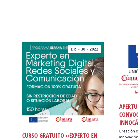
Dic
30
2022
APERTU
CONVO
INNOCÁ
Creación 
CURSO GRATUITO «EXPERTO EN
Innovación