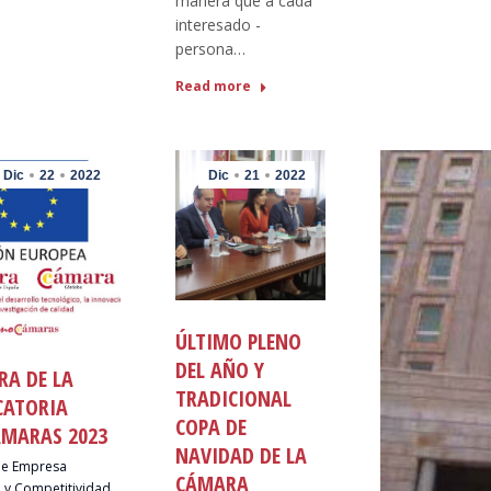
manera que a cada
interesado -
persona…
Read more
Dic
22
2022
Dic
21
2022
ÚLTIMO PLENO
DEL AÑO Y
RA DE LA
TRADICIONAL
CATORIA
COPA DE
MARAS 2023
NAVIDAD DE LA
de Empresa
CÁMARA
 y Competitividad