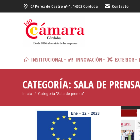
C/ Pérez de Castro nº-1, 14003 Córdoba
Contacto
INSTITUCIONAL
INNOVACIÓN
EXTERIOR
CATEGORÍA:
SALA DE PRENS
Estás aquí:
Inicio
Categoría "Sala de prensa"
Ene
12
2023