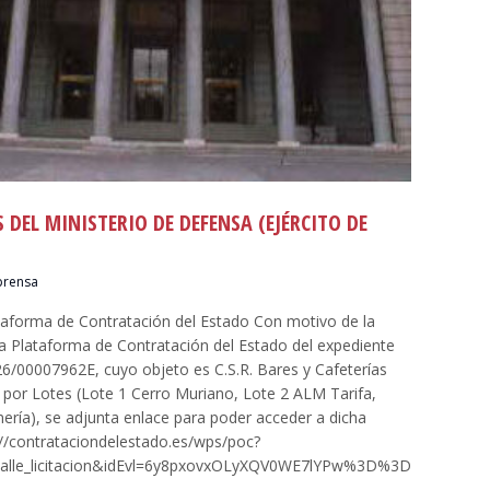
S DEL MINISTERIO DE DEFENSA (EJÉRCITO DE
prensa
taforma de Contratación del Estado Con motivo de la
la Plataforma de Contratación del Estado del expediente
/00007962E, cuyo objeto es C.S.R. Bares y Cafeterías
or Lotes (Lote 1 Cerro Muriano, Lote 2 ALM Tarifa,
ría), se adjunta enlace para poder acceder a dicha
ps://contrataciondelestado.es/wps/poc?
detalle_licitacion&idEvl=6y8pxovxOLyXQV0WE7lYPw%3D%3D