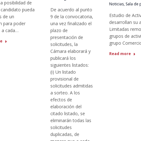
la posibilidad de
Noticias
,
Sala de 
 candidato pueda
De acuerdo al punto
Estudio de Act
s de un
9 de la convocatoria,
desarrollan su 
m para poder
una vez finalizado el
Limitadas remo
o a cada…
plazo de
grupos de activ
presentación de
re
grupo Comercio,
solicitudes, la
Cámara elaborará y
Read more
publicará los
siguientes listados:
(i) Un listado
provisional de
solicitudes admitidas
a sorteo. A los
efectos de
elaboración del
citado listado, se
eliminarán todas las
solicitudes
duplicadas, de