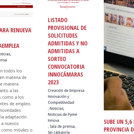
LISTADO
PROVISIONAL DE
ARA RENUEVA
SOLICITUDES
ADMITIDAS Y NO
AEMPLEA
ADMITIDAS A
ticias
,
SORTEO
ensa
CONVOCATORIA
n todos los
INNOCÁMARAS
 en materia de
2023
de manera
tanto a las
Creación de Empresa
Innovación y
 como a los
Competitividad
tes de empleo.
,
Noticias
,
s novedades
Noticias de Pyme
 la adaptación
SUBE UN 5,6
Innova
l a nuevos
,
Sala de prensa
,
PROVINCIA 
 como móviles o
Sin categoría