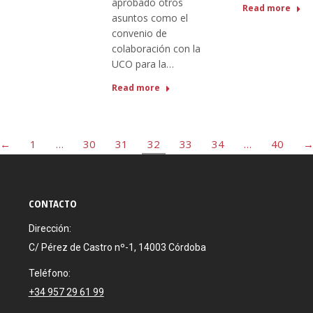
aprobado otros
Read more
asuntos como el
convenio de
colaboración con la
UCO para la…
Read more
←
1
…
30
31
32
33
34
…
40
CONTACTO
Dirección:
C/ Pérez de Castro nº-1, 14003 Córdoba
Teléfono:
+34 957 29 61 99