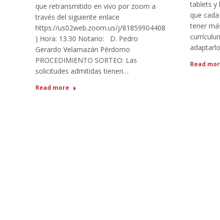
tablets y 
que retransmitido en vivo por zoom a
que cada
través del siguiente enlace
tener má
https://us02web.zoom.us/j/81859904408
currículu
) Hora: 13.30 Notario: D. Pedro
adaptarl
Gerardo Velamazán Pérdomo
PROCEDIMIENTO SORTEO: Las
Read mo
solicitudes admitidas tienen…
Read more