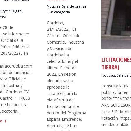
Noticias
,
Sala de prensa
e Pyme Digital
,
,
Sin categoría
ensa
Córdoba,
a 28 de
21/12/2022.- La
, se informa en
Cámara Oficial de
 Oficial de la
Comercio, Industria
 (núm. 246 en su
y Servicios de
5203/2022) , en
Córdoba ha
LICITACIONE
celebrado hoy el
aracordoba.com
TIERRA)
último Pleno del
ablón de anuncios
2022. En sesión
Noticias
,
Sala de 
ara Oficial de
plenaria se ha
 Industria y
Consulta la Pla
aprobado la
 de Córdoba (C/
publicación en 
licitación para la
 Castro, 1 14003
2022/ETSAE0226
plataforma de
de la apertura
ARG SUIDESUR p
formación online
nvocatoria…
Lote 3 RLM Alme
dentro del Programa
licitación: htt
España Emprende.
re
uri=deeplink:
Además, se han