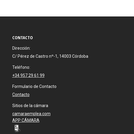
on
on
on
Facebook
X
WhatsApp
CONTACTO
Dirección:
C/ Pérez de Castro nº-1, 14003 Córdoba
Teléfono:
+34 957 29 61 99
Formulario de Contacto
Contacto
Sitios de la cámara
camaraemplea.com
APP CÁMARA