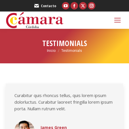
YouTube
Facebook
X
Instagram
Contacto
page
page
page
page
opens
opens
opens
opens
in
in
in
in
new
new
new
new
TESTIMONIALS
window
window
window
window
Estás aquí:
Inicio
Testimonials
Curabitur quis rhoncus tellus, quis lorem ipsum
dolorluctus. Curabitur laoreet fringilla lorem ipsum
porta. Nullam rutrum velit.
James Green