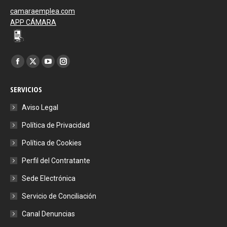
camaraemplea.com
APP CÁMARA
Encuéntranos en:
Facebook
X
YouTube
Instagram
page
page
page
page
SERVICIOS
opens
opens
opens
opens
in
in
in
in
Aviso Legal
new
new
new
new
Política de Privacidad
window
window
window
window
Política de Cookies
Perfil del Contratante
Sede Electrónica
Servicio de Conciliación
Canal Denuncias