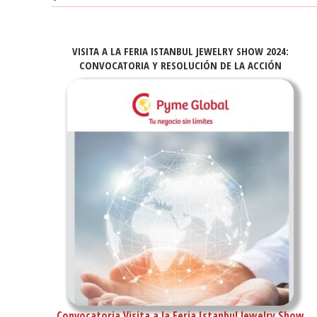
VISITA A LA FERIA ISTANBUL JEWELRY SHOW 2024:
CONVOCATORIA Y RESOLUCIÓN DE LA ACCIÓN
Convocatoria Visita a la Feria Istanbul Jewelry Show