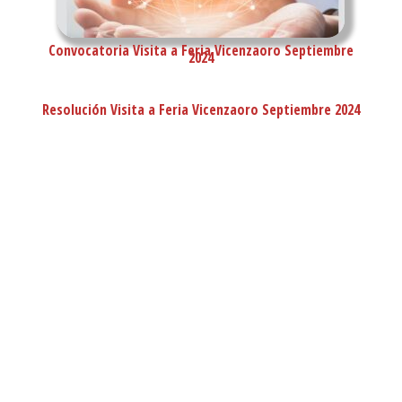
Convocatoria Visita a Feria Vicenzaoro Septiembre
2024
Resolución Visita a Feria Vicenzaoro Septiembre 2024